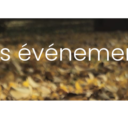
membre
Devenir membre
Faire un don
Nos me
s événeme